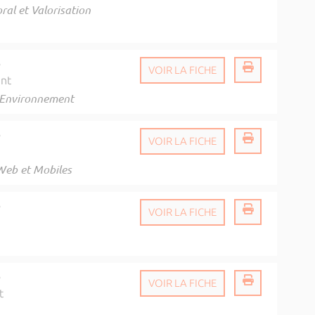
ral et Valorisation
é
VOIR LA FICHE
ent
l'Environnement
é
VOIR LA FICHE
Web et Mobiles
é
VOIR LA FICHE
é
VOIR LA FICHE
t