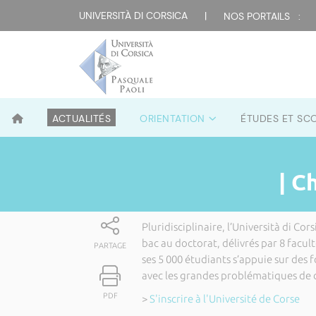
UNIVERSITÀ DI CORSICA
|
NOS PORTAILS :
ACTUALITÉS
ORIENTATION
ÉTUDES ET SC
| C
Pluridisciplinaire, l’Università di C
bac au doctorat, délivrés par 8 faculté
PARTAGE
ses 5 000 étudiants s’appuie sur des
avec les grandes problématiques de 
PDF
>
S'inscrire à l'Université de Corse