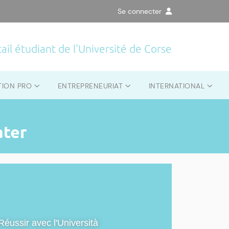
Se connecter
ail étudiant de l'Université de Corse
TION PRO
ENTREPRENEURIAT
INTERNATIONAL
ater
Réussir avec l'Università