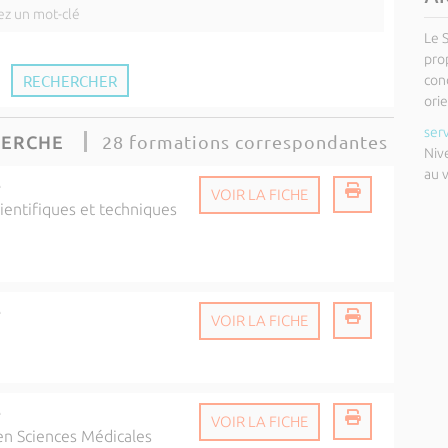
Le 
pro
cond
orie
ser
28 formations correspondantes
HERCHE
Niv
au 
é
VOIR LA FICHE
ientifiques et techniques
é
VOIR LA FICHE
é
VOIR LA FICHE
n Sciences Médicales