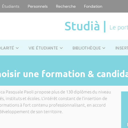
Étudiants
Personnels
Recherche
Fondation
Studià |
Le port
OLARITÉ
VIE ÉTUDIANTE
BIBLIOTHÈQUE
INSER
hoisir une formation & candid
orsica Pasquale Paoli propose plus de 130 diplômes du niveau
s, instituts et écoles. L’intérêt constant de l’insertion de
 formations à fort contenu professionnalisant, en accord
développement de son territoire.