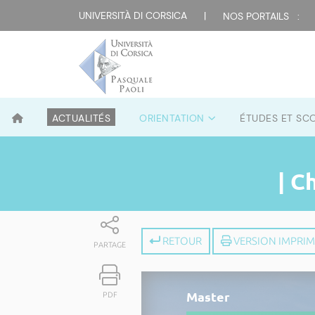
UNIVERSITÀ DI CORSICA
|
NOS PORTAILS :
ACTUALITÉS
ORIENTATION
ÉTUDES ET SC
| C
RETOUR
VERSION IMPRI
PARTAGE
Master
PDF