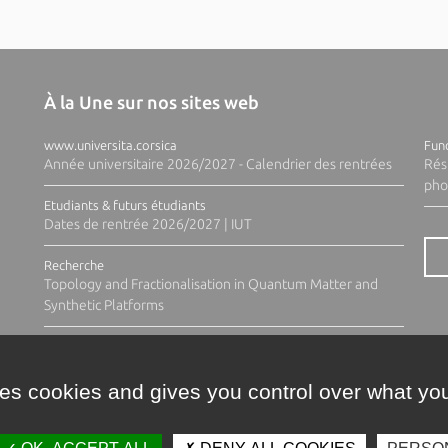
À la Une sur nos sites web
www.universita.corsica
Fund
Année universitaire 2026/2027 - Calendrier des rentrées
Rés
pho
Etudiants & futurs étudiants
Dates de rentrée 2026/2027 | IUT
Recherche
Topology and Fractionalisation in Quantum Matter and
Synthetic Platforms
ses cookies and gives you control over what you