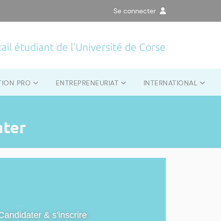
Se connecter
ail étudiant de l'Université de Corse
TION PRO
ENTREPRENEURIAT
INTERNATIONAL
ater
Candidater & s'inscrire