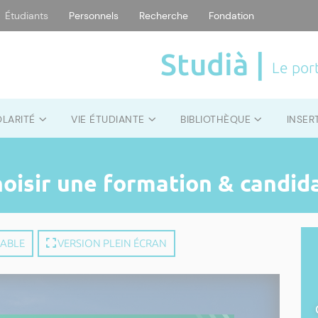
Étudiants
Personnels
Recherche
Fondation
Studià |
Le port
OLARITÉ
VIE ÉTUDIANTE
BIBLIOTHÈQUE
INSER
hoisir une formation & candid
MABLE
VERSION PLEIN ÉCRAN