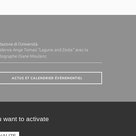
azione di l'Università
idence Ange Tomasi "Lagune and Zeste" avec la
tographe Diane Moulenc
ACTUS ET CALENDRIER ÉVÈNEMENTIEL
 want to activate