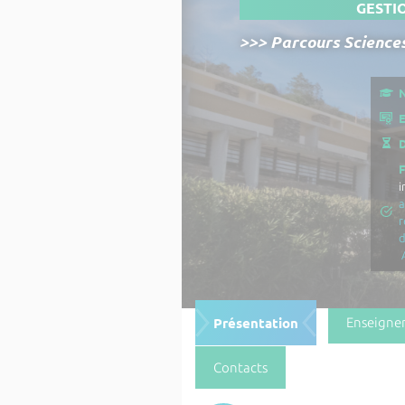
GESTI
>>> Parcours Sciences
N
E
D
i
a
r
Présentation
Enseigne
Contacts