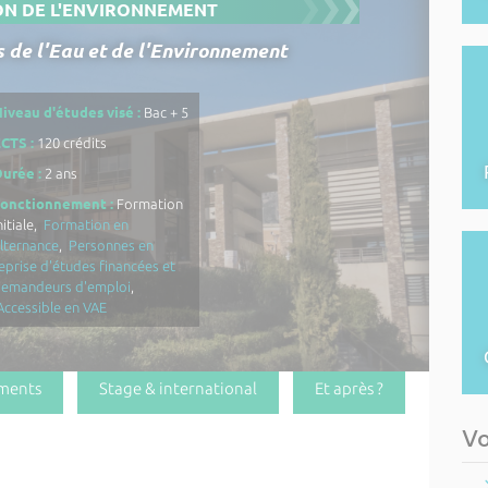
ON DE L'ENVIRONNEMENT
 de l'Eau et de l'Environnement
iveau d'études visé :
Bac + 5
CTS :
120 crédits
urée :
2 ans
Fonctionnement :
Formation
nitiale,
Formation en
lternance
,
Personnes en
eprise d'études financées et
demandeurs d'emploi
,
Accessible en VAE
ments
Stage & international
Et après ?
Vo