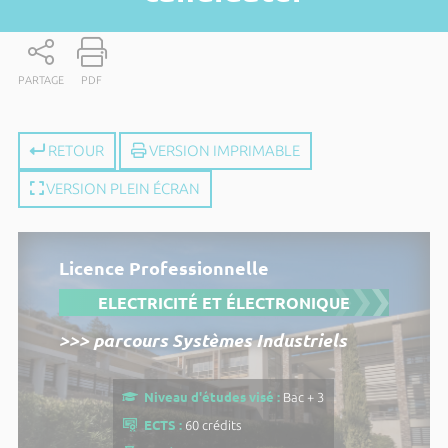
PARTAGE
PDF
RETOUR
VERSION IMPRIMABLE
VERSION PLEIN ÉCRAN
Licence Professionnelle
ELECTRICITÉ ET ÉLECTRONIQUE
>>> parcours Systèmes Industriels
Niveau d'études visé :
Bac + 3
ECTS :
60 crédits