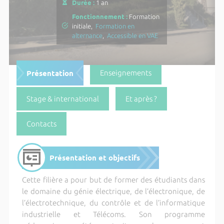
Durée :
1 an
Fonctionnement :
Formation
initiale,
Formation en
alternance
,
Accessible en VAE
Présentation
Enseignements
Stage & international
Et après ?
Contacts
Présentation et objectifs
Cette filière a pour but de former des étudiants dans
le domaine du génie électrique, de l’électronique, de
l’électrotechnique, du contrôle et de l’informatique
industrielle et Télécoms. Son programme