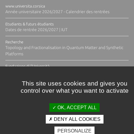
www.universita.corsica
Année universitaire 2026/2027 - Calendrier des rentrées
Etudiants & futurs étudiants
Dates de rentrée 2026/2027 | IUT
Recherche
Topology and Fractionalisation in Quantum Matter and Synthetic
Platforms
Fundazione di l'Università
Résidence Ange Tomasi "Lagune and Zeste" avec la photographe
Diane Moulenc
This site uses cookies and gives you
control over what you want to activate
ACTUS ET CALENDRIER ÉVÈNEMENTIEL
OK, ACCEPT ALL
DENY ALL COOKIES
Crédits et mentions légales
PERSONALIZE
Contacts
Plan d'accès
Espace presse
Photothèque