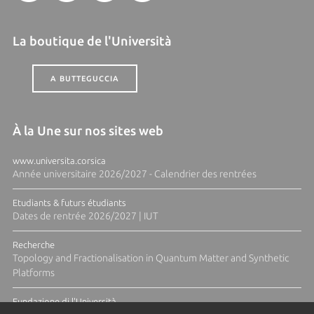
La boutique de l'Università
A BUTTEGUCCIA
À la Une sur nos sites web
www.universita.corsica
Année universitaire 2026/2027 - Calendrier des rentrées
Etudiants & futurs étudiants
Dates de rentrée 2026/2027 | IUT
Recherche
Topology and Fractionalisation in Quantum Matter and Synthetic
Platforms
Fundazione di l'Università