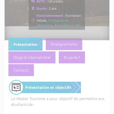
ECTS :
120 crédits
Durée :
2 ans
Fonctionnement :
Formation
initiale,
Formation en
alternance
,
Accessible en VAE
Présentation
Enseignements
Stage & international
Et après ?
Contacts
Présentation et objectifs
Le Master Tourisme a pour objectif de permettre aux
étudiants de :