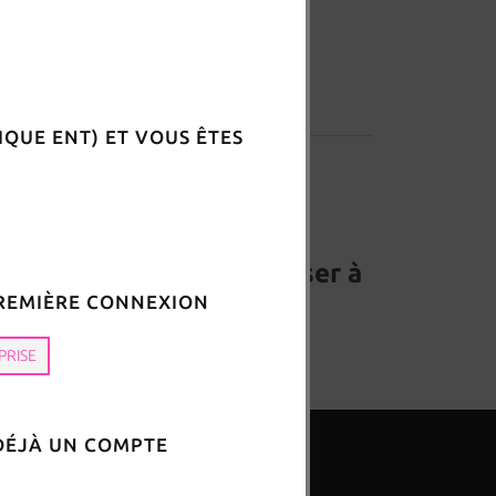
QUE ENT) ET VOUS ÊTES
fier comme étant autoriser à
 PREMIÈRE CONNEXION
v-corse.fr
PRISE
 DÉJÀ UN COMPTE