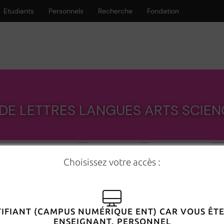
Etudiants
Personnels
Recherche
Fondation
es, Langues, Arts, Sci
E DE LETTRES LANGUES ARTS SCIE
ique
IRE DES ENTREPRISES
GROUPES
MON PROFIL
LS
COURS EN LIGNE
PODCASTS
NOS 
Choisissez votre accès :
IFIANT (CAMPUS NUMÉRIQUE ENT) CAR VOUS ÊTE
necté(e) :
ENSEIGNANT, PERSONNEL