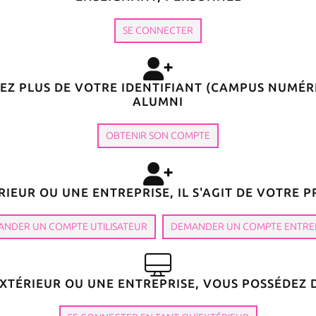
SE CONNECTER
aux applications du réseau alumni
Z PLUS DE VOTRE IDENTIFIANT (CAMPUS NUMÉRI
ALUMNI
(e)
OBTENIR SON COMPTE
ne nous ont pas permis de vous identi
IEUR OU UNE ENTREPRISE, IL S'AGIT DE VOTRE
 d'erreurs contactez
contact-alumni@uni
NDER UN COMPTE UTILISATEUR
DEMANDER UN COMPTE ENTRE
XTÉRIEUR OU UNE ENTREPRISE, VOUS POSSÉDEZ
À la Une sur nos sites web