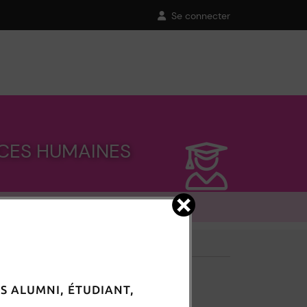
Se connecter
ences Humaines et
NCES HUMAINES
SITES WEB
S ALUMNI, ÉTUDIANT,