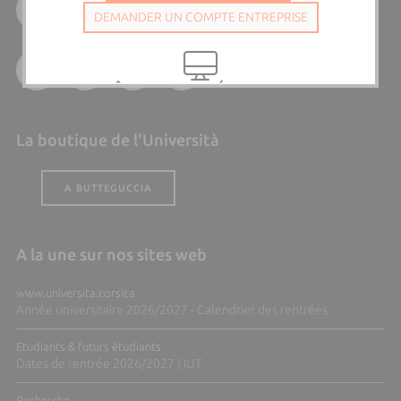
DEMANDER UN COMPTE ENTREPRISE
VOUS ÊTES UN EXTÉRIEUR OU UNE
ENTREPRISE, VOUS POSSÉDEZ DÉJÀ
UN COMPTE
La boutique de l'Università
SE CONNECTER EN TANT QU'EXTÉRIEUR
A BUTTEGUCCIA
A la une sur nos sites web
www.universita.corsica
Année universitaire 2026/2027 - Calendrier des rentrées
Etudiants & futurs étudiants
Dates de rentrée 2026/2027 | IUT
Recherche