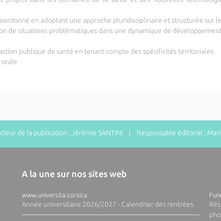
oordonné en adoptant une approche pluridisciplinaire et structurée sur les
ion de situations problématiques dans une dynamique de développement e
 l'action publique de santé en tenant compte des spécificités territoriales
 orale
eur de la publication : Jérémie SANTINI | Responsable éditorial : Ma
A la une sur nos sites web
www.universita.corsica
Fund
Année universitaire 2026/2027 - Calendrier des rentrées
Rés
pho