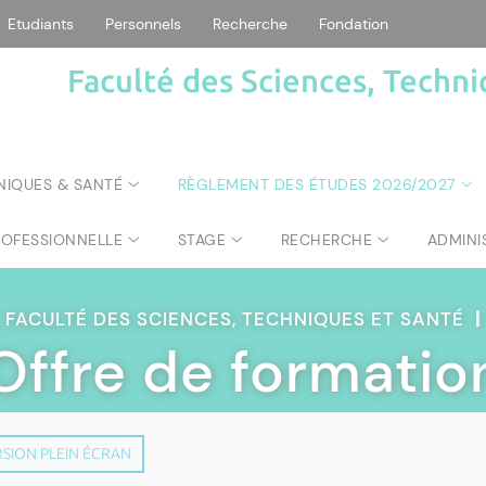
Etudiants
Personnels
Recherche
Fondation
Faculté des Sciences, Techni
NIQUES & SANTÉ
RÈGLEMENT DES ÉTUDES 2026/2027
ROFESSIONNELLE
STAGE
RECHERCHE
ADMINI
FACULTÉ DES SCIENCES, TECHNIQUES ET SANTÉ
|
Offre de formatio
SION PLEIN ÉCRAN