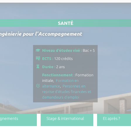
SANTÉ
 Ingénierie pour l'Accompagnement
Niveau d'études visé :
Bac + 5
ECTS :
120 crédits
Durée :
2 ans
Fonctionnement :
Formation
initiale,
Formation en
alternance
,
Personnes en
reprise d'études financées et
demandeurs d'emploi
ignements
Stage & international
Et après ?