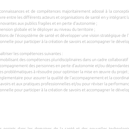
de connaissances et de compétences majoritairement adossé à la concepti
vre entre les différents acteurs et organisations de santé en y intégrant l
nnovantes aux publics fragiles et en perte d'autonomie ;
mension globale et le déployer au niveau du territoire ;
utions de l'écosystème de santé et développer une vision stratégique de l
ionnelle pour participer à la création de savoirs et accompagner le dév
aîtriser les compétences suivantes :
mobilisant des compétences pluridisciplinaires dans un cadre collaboratif 
l'accompagnement des personnes en perte d'autonomie et/ou dépendantes
er les problématiques à résoudre pour optimiser la mise en œuvre du projet 
 règlementaire pour assurer la qualité de l'accompagnement et la coordina
savoirs et aux pratiques professionnelles et/ou pour réviser la performan
ionnelle pour participer à la création de savoirs et accompagner le dév
 projets dans les domaines de la santé et des nouvelles technologies