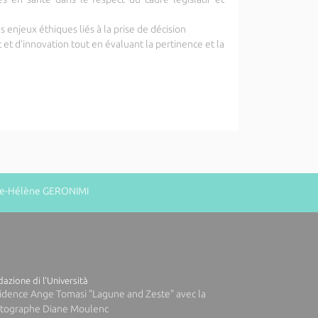
 enjeux éthiques liés à la prise de décision
t d’innovation tout en évaluant la pertinence et la
rie-Hélène GERONIMI
azione di l'Università
idence Ange Tomasi "Lagune and Zeste" avec la
tographe Diane Moulenc