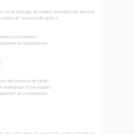
on et au pilotage de projets innovants qui devront
a notion de "parcours de santé ».
'exercice coordonné ;
eloppement de compétences.
;
 ;
;
tion des parcours de santé ;
ce stratégique d'une équipe ;
eloppement de compétences.
 en santé dans le respect du cadre législatif et