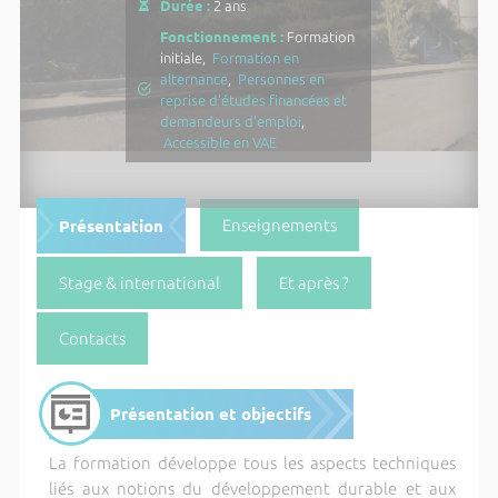
Durée :
2 ans
Fonctionnement :
Formation
initiale,
Formation en
alternance
,
Personnes en
reprise d'études financées et
demandeurs d'emploi
,
Accessible en VAE
Présentation
Enseignements
Stage & international
Et après ?
Contacts
Présentation et objectifs
La formation développe tous les aspects techniques
liés aux notions du développement durable et aux