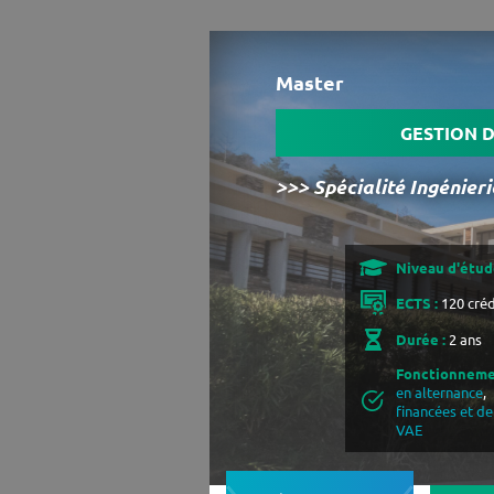
Master
GESTION 
>>> Spécialité Ingénier
Niveau d'étude
ECTS :
120 créd
Durée :
2 ans
Fonctionneme
en alternance
,
financées et d
VAE