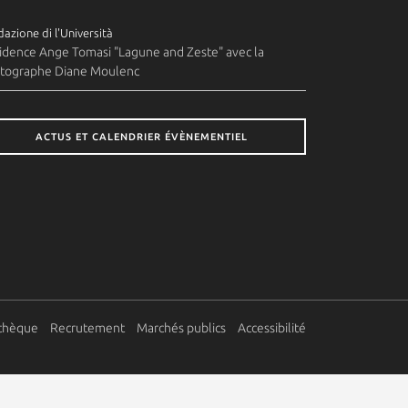
azione di l'Università
idence Ange Tomasi "Lagune and Zeste" avec la
tographe Diane Moulenc
ACTUS ET CALENDRIER ÉVÈNEMENTIEL
thèque
Recrutement
Marchés publics
Accessibilité