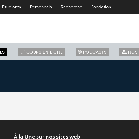
Etudiants
Personnels
Recherche
Fondation
LS
COURS EN LIGNE
PODCASTS
NOS 
À la Une sur nos sites web