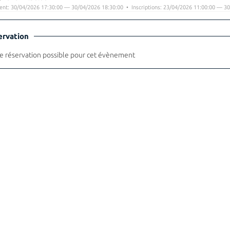
nt: 30/04/2026 17:30:00 — 30/04/2026 18:30:00 • Inscriptions: 23/04/2026 11:00:00 — 30
ervation
 réservation possible pour cet évènement