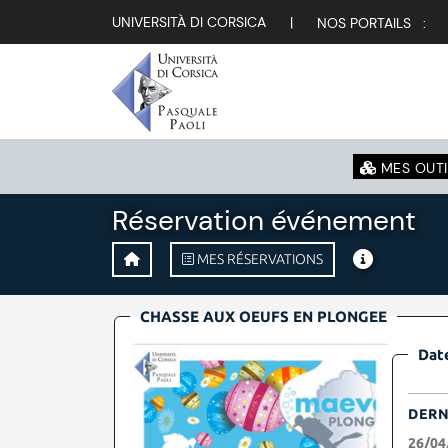
UNIVERSITÀ DI CORSICA
|
NOS PORTAILS :
MES OUTI
Réservation événement
MES RÉSERVATIONS
CHASSE AUX OEUFS EN PLONGEE
Date
DERN
26/04