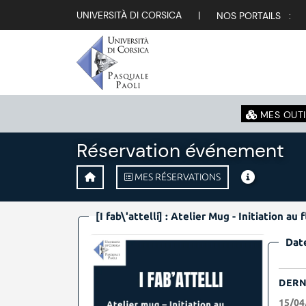
UNIVERSITÀ DI CORSICA
|
NOS PORTAILS :
MES OUTI
Réservation événement
MES RÉSERVATIONS
[I fab\'attelli] : Atelier Mug - Initiation au
Date
DERN
15/04