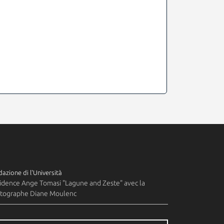
azione di l'Università
idence Ange Tomasi "Lagune and Zeste" avec la
tographe Diane Moulenc