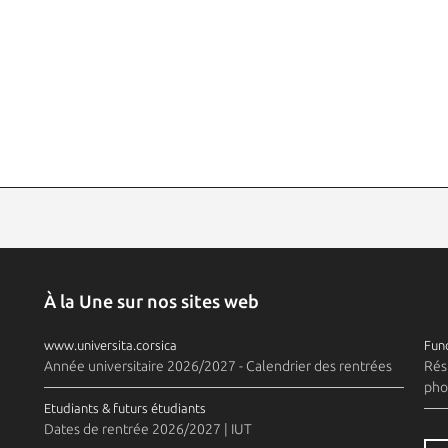
À la Une sur nos sites web
www.universita.corsica
Fund
Année universitaire 2026/2027 - Calendrier des rentrées
Rés
pho
Etudiants & futurs étudiants
Dates de rentrée 2026/2027 | IUT