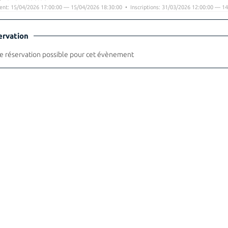
nt: 15/04/2026 17:00:00 — 15/04/2026 18:30:00 • Inscriptions: 31/03/2026 12:00:00 — 14
ervation
 réservation possible pour cet évènement