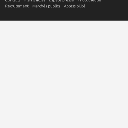
Contacts
Plan d'accès
Espace presse
Photothèque
Recrutement
Marchés publics
Accessibilité