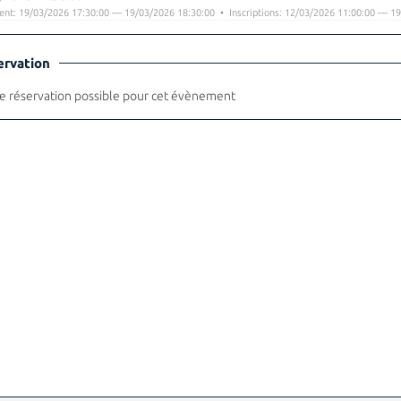
nt: 19/03/2026 17:30:00 — 19/03/2026 18:30:00 • Inscriptions: 12/03/2026 11:00:00 — 19
ervation
 réservation possible pour cet évènement