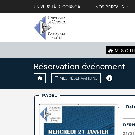
UNIVERSITÀ DI CORSICA
|
NOS PORTAILS :
MES OUTI
Réservation événement
MES RÉSERVATIONS
PADEL
Date
DERN
21/01