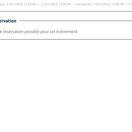
nt: 21/01/2026 12:00:00 — 21/01/2026 13:30:00 • Inscriptions: 19/01/2026 13:00:00 — 21
ervation
 réservation possible pour cet évènement