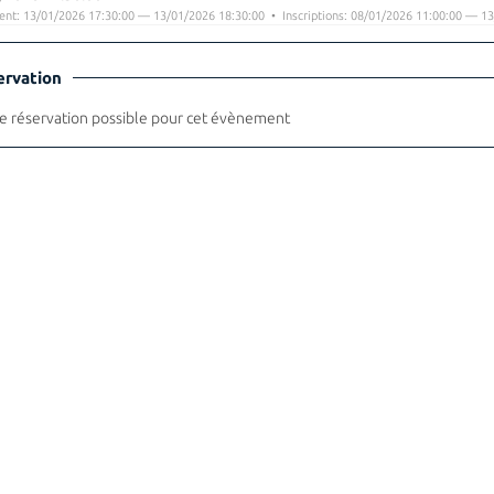
nt: 13/01/2026 17:30:00 — 13/01/2026 18:30:00 • Inscriptions: 08/01/2026 11:00:00 — 13
ervation
 réservation possible pour cet évènement