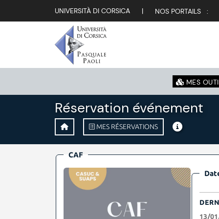
UNIVERSITÀ DI CORSICA
|
NOS PORTAILS :
MES OUTI
Réservation événement
MES RÉSERVATIONS
CAF
Date
DERN
13/01