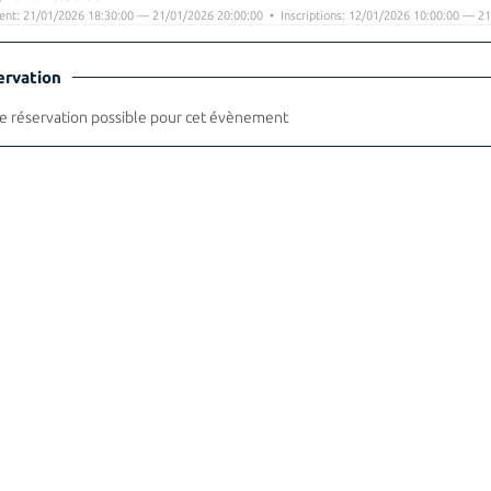
nt: 21/01/2026 18:30:00 — 21/01/2026 20:00:00 • Inscriptions: 12/01/2026 10:00:00 — 21
ervation
 réservation possible pour cet évènement