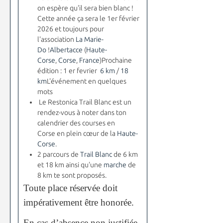
on espère qu'il sera bien blanc !
Cette année ça sera le 1er février
2026 et toujours pour
l'association
La Marie-
Do
!
Albertacce
(
Haute-
Corse
,
Corse
,
France
)Prochaine
édition : 1 er fevrier
6 km
/
18
km
L'événement en quelques
mots
Le Restonica Trail Blanc est un
rendez-vous à noter dans ton
calendrier des courses en
Corse en plein cœur de la
Haute-
Corse
.
2 parcours de
Trail Blanc
de 6 km
et 18 km ainsi qu'une
marche
de
8 km te sont proposés.
Toute place réservée doit
impérativement être honorée.
En cas d’absence non justifiée,