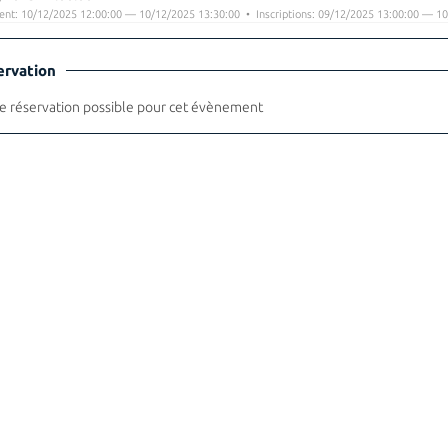
nt: 10/12/2025 12:00:00 — 10/12/2025 13:30:00 • Inscriptions: 09/12/2025 13:00:00 — 10
ervation
 réservation possible pour cet évènement