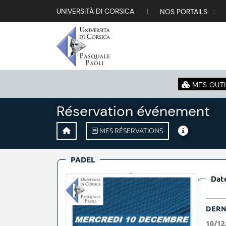
UNIVERSITÀ DI CORSICA
|
NOS PORTAILS :
MES OUTI
Réservation événement
MES RÉSERVATIONS
PADEL
Date
DERN
10/12