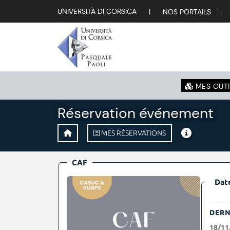
UNIVERSITÀ DI CORSICA
|
NOS PORTAILS :
MES OUTI
Réservation événement
MES RÉSERVATIONS
CAF
Date
DERN
18/11