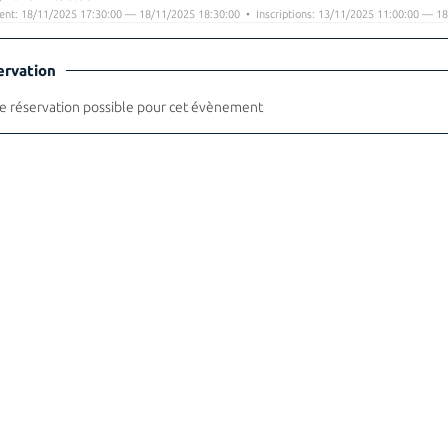
nt: 18/11/2025 17:30:00 — 18/11/2025 18:30:00 • Inscriptions: 13/11/2025 11:00:00 — 18
ervation
 réservation possible pour cet évènement