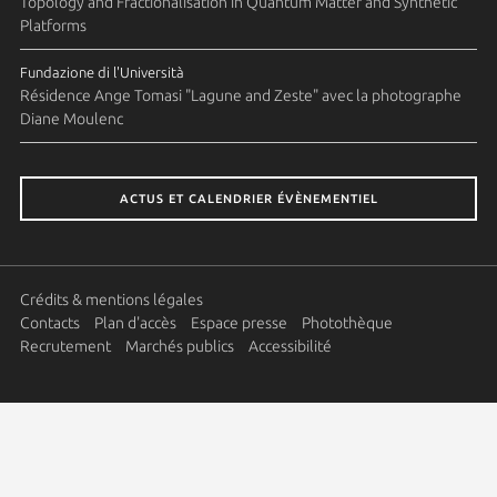
Topology and Fractionalisation in Quantum Matter and Synthetic
Platforms
Fundazione di l'Università
Résidence Ange Tomasi "Lagune and Zeste" avec la photographe
Diane Moulenc
ACTUS ET CALENDRIER ÉVÈNEMENTIEL
Crédits & mentions légales
Contacts
Plan d'accès
Espace presse
Photothèque
Recrutement
Marchés publics
Accessibilité