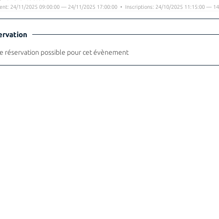
nt: 24/11/2025 09:00:00 — 24/11/2025 17:00:00 • Inscriptions: 24/10/2025 11:15:00 — 14
ervation
 réservation possible pour cet évènement