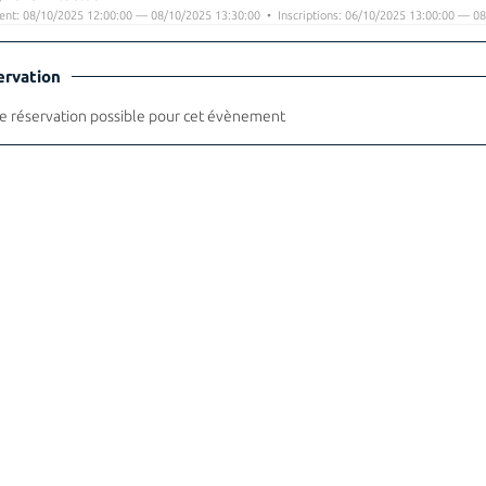
nt: 08/10/2025 12:00:00 — 08/10/2025 13:30:00 • Inscriptions: 06/10/2025 13:00:00 — 08
ervation
 réservation possible pour cet évènement