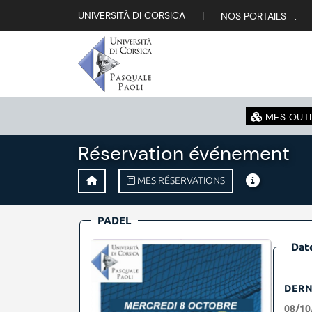
UNIVERSITÀ DI CORSICA
|
NOS PORTAILS :
MES OUTI
Réservation événement
MES RÉSERVATIONS
PADEL
Date
DERN
08/10