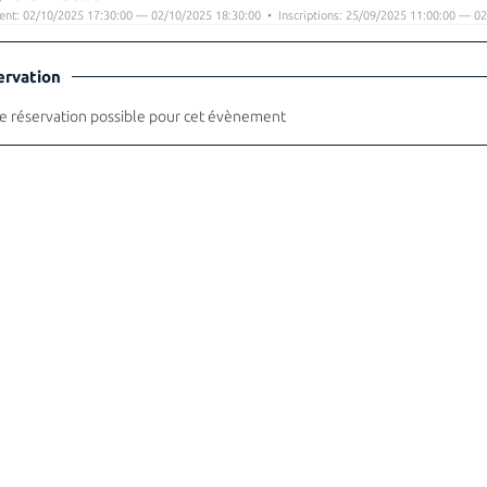
nt: 02/10/2025 17:30:00 — 02/10/2025 18:30:00 • Inscriptions: 25/09/2025 11:00:00 — 02
ervation
 réservation possible pour cet évènement