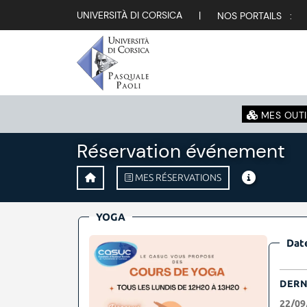
UNIVERSITÀ DI CORSICA
|
NOS PORTAILS :
MES OUTI
Réservation événement
MES RÉSERVATIONS
YOGA
Date
DERN
22/09