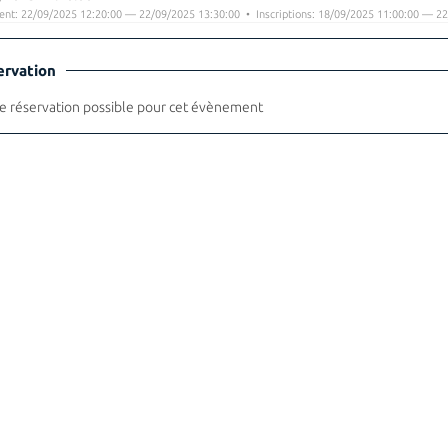
nt: 22/09/2025 12:20:00 — 22/09/2025 13:30:00 • Inscriptions: 18/09/2025 11:00:00 — 22
ervation
 réservation possible pour cet évènement