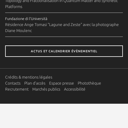
Topology and Fractionalisation in Quantum Matter and Synthetic
Platforms
Fundazione di l'Università
Résidence Ange Tomasi "Lagune and Zeste" avec la photographe
Diane Moulenc
ACTUS ET CALENDRIER ÉVÈNEMENTIEL
Crédits & mentions légales
Contacts
Plan d'accès
Espace presse
Photothèque
Recrutement
Marchés publics
Accessibilité