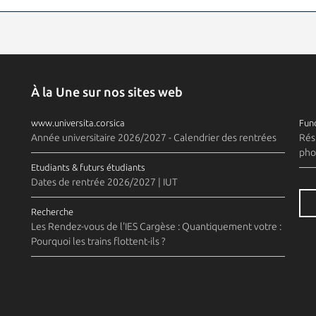
À la Une sur nos sites web
www.universita.corsica
Fund
Année universitaire 2026/2027 - Calendrier des rentrées
Rés
pho
Etudiants & futurs étudiants
Dates de rentrée 2026/2027 | IUT
Recherche
Les Rendez-vous de l'IES Cargèse : Quantiquement votre :
Pourquoi les trains flottent-ils ?