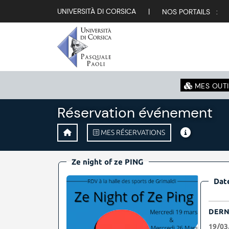
UNIVERSITÀ DI CORSICA
|
NOS PORTAILS :
MES OUTI
Réservation événement
MES RÉSERVATIONS
Ze night of ze PING
Date
DERN
19/03