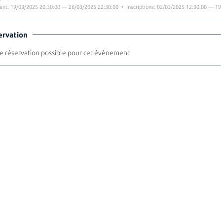
nt: 19/03/2025 20:30:00 — 26/03/2025 22:30:00 • Inscriptions: 02/03/2025 12:30:00 — 19
ervation
 réservation possible pour cet évènement