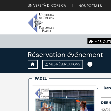
UNIVERSITÀ DI CORSICA
|
NOS PORTAILS :
MES OUTI
Réservation événement
MES RÉSERVATIONS
PADEL
Date
DERN
12/02