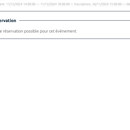
nt: 11/12/2024 14:00:00 — 11/12/2024 18:00:00 • Inscriptions: 26/11/2024 15:00:00 — 06
ervation
 réservation possible pour cet évènement