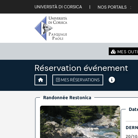
UNIVERSITÀ DI CORSICA
|
NOS PORTAILS :
MES OUTI
Réservation événement
MES RÉSERVATIONS
Randonnée Restonica
Date
DERN
20/10