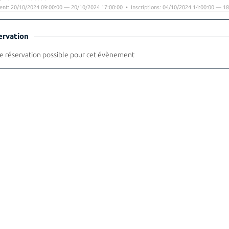
nt: 20/10/2024 09:00:00 — 20/10/2024 17:00:00 • Inscriptions: 04/10/2024 14:00:00 — 18
ervation
 réservation possible pour cet évènement