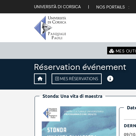
UNIVERSITÀ DI CORSICA
|
NOS PORTAILS :
MES OUTI
Réservation événement
MES RÉSERVATIONS
Stonda: Una vita di maestra
Date
DERN
09/10