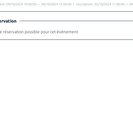
nt: 09/10/2024 10:00:00 — 09/10/2024 12:00:00 • Inscriptions: 02/10/2024 11:00:00 — 09
ervation
 réservation possible pour cet évènement