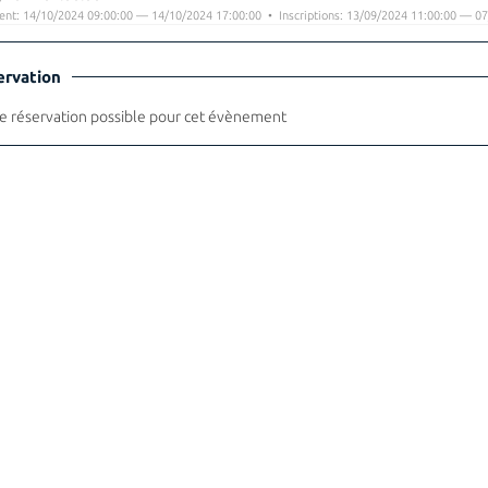
nt: 14/10/2024 09:00:00 — 14/10/2024 17:00:00 • Inscriptions: 13/09/2024 11:00:00 — 07
ervation
 réservation possible pour cet évènement