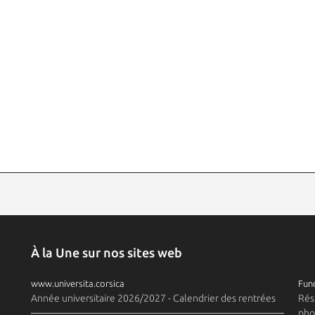
À la Une sur nos sites web
www.universita.corsica
Fund
Année universitaire 2026/2027 - Calendrier des rentrées
Rés
pho