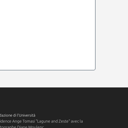
azione di l'Università
idence Ange Tomasi "Lagune and Zeste" avec la
tographe Diane Moulenc