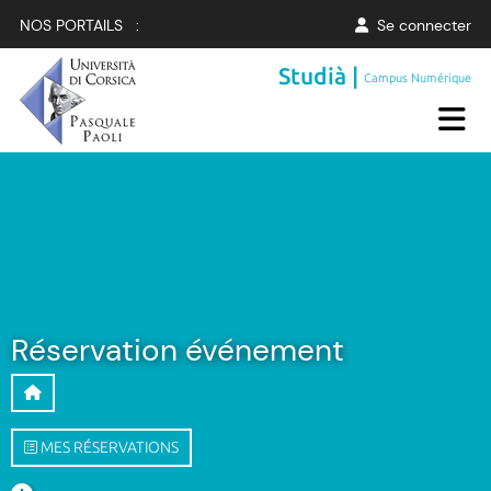
NOS PORTAILS :
Se connecter
Studià |
Campus Numérique
Réservation événement
MES RÉSERVATIONS