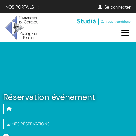
NOS PORTAILS :
Se connecter
Studià |
Campus Numérique
Réservation événement
MES RÉSERVATIONS