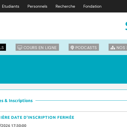
Etudiants
Personnels
Recherche
Fondation
LS
COURS EN LIGNE
PODCASTS
NOS 
s & Inscriptions
IÈRE DATE D'INSCRIPTION FERMÉE
/2026 17:30:00