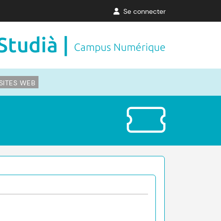
Se connecter
Studià |
Campus Numérique
SITES WEB