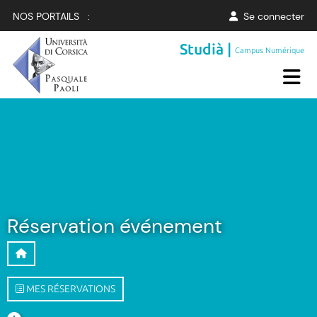
NOS PORTAILS :
Se connecter
Studià |
Campus Numérique
Réservation événement
MES RÉSERVATIONS