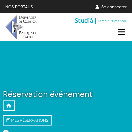
NOS PORTAILS :
Se connecter
Studià |
Campus Numérique
Réservation événement
MES RÉSERVATIONS