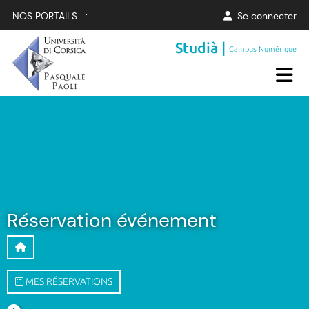
NOS PORTAILS :
Se connecter
Studià |
Campus Numérique
Réservation événement
MES RÉSERVATIONS