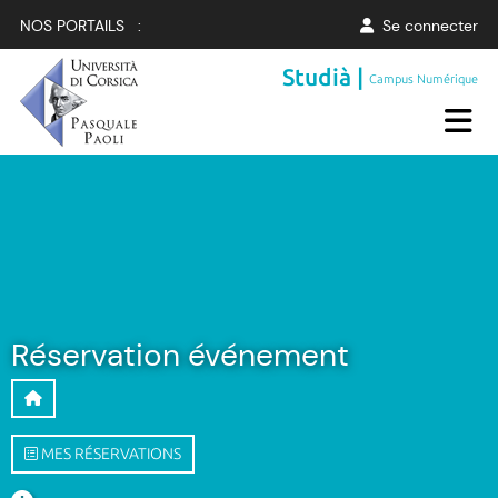
NOS PORTAILS :
Se connecter
Studià |
Campus Numérique
Réservation événement
MES RÉSERVATIONS