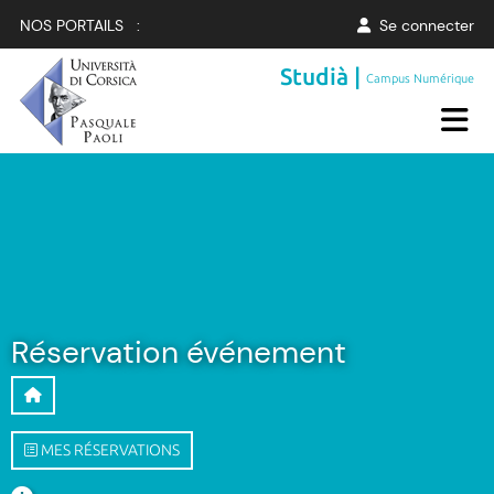
NOS PORTAILS :
Se connecter
Studià |
Campus Numérique
Réservation événement
MES RÉSERVATIONS