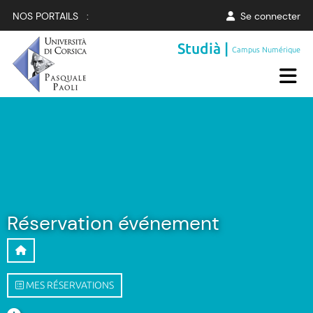
NOS PORTAILS :
Se connecter
Studià |
Campus Numérique
Réservation événement
MES RÉSERVATIONS