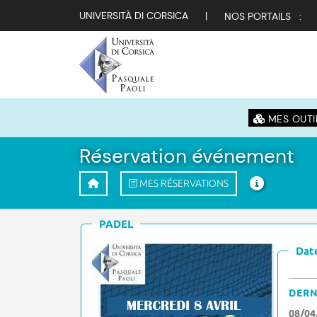
UNIVERSITÀ DI CORSICA
|
NOS PORTAILS :
MES OUTI
Réservation événement
MES RÉSERVATIONS
PADEL
Date
DERN
08/04