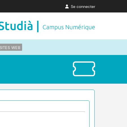
Se connecter
Studià |
Campus Numérique
SITES WEB