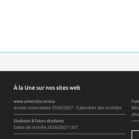
À la Une sur nos sites web
www.universita.corsica
Fund
Année universitaire 2026/2027 - Calendrier des rentrées
Rés
pho
Etudiants & futurs étudiants
Dates de rentrée 2026/2027 | IUT