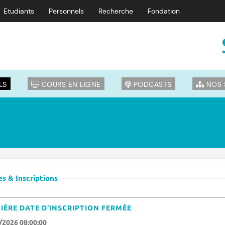
Etudiants
Personnels
Recherche
Fondation
LS
COURS EN LIGNE
PODCASTS
NOS 
s & Inscriptions
IÈRE DATE D'INSCRIPTION FERMÉE
/2026 08:00:00