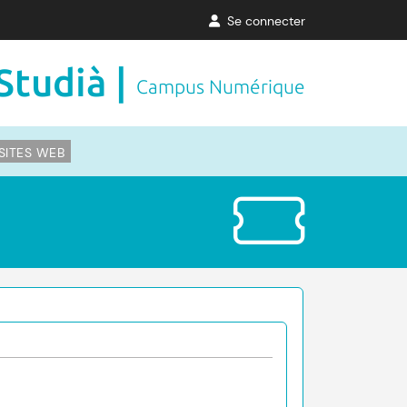
Se connecter
Studià |
Campus Numérique
SITES WEB