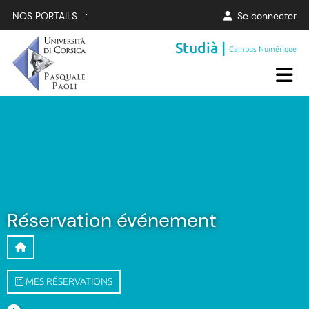
NOS PORTAILS :
Se connecter
Studià |
Campus Numérique
Réservation événement
MES RÉSERVATIONS