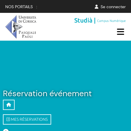
NOS PORTAILS :
Se connecter
Studià |
Campus Numérique
Réservation événement
MES RÉSERVATIONS