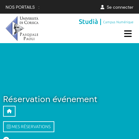
NOS PORTAILS :
Se connecter
Studià |
Campus Numérique
Réservation événement
MES RÉSERVATIONS