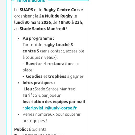
Informations
Le
SUAPS
et le
Rugby Centre Corse
organisent la
2e Nuit du Rugby
le
lundi 30 mars 2026
, de
18h30 à 23h
,
au
Stade Santos Manfredi
!
Au programme :
Tournoi de
rugby touché 5
contre 5
(sans contact, accessible
à tous les niveaux).
-
Buvette
et
restauration
sur
place
-
Goodies
et
trophées
à gagner
Infos pratiques :
Lieu :
Stade Santos Manfredi
Tarif :
5 € par joueur
Inscription des équipes par mail
:
pierlovisi_r@univ-corse.fr
V
enez nombreux pour soutenir
nos équipes !
Public :
Étudiants