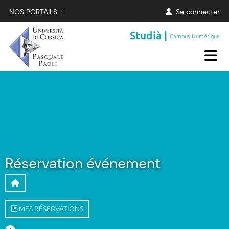
NOS PORTAILS :
Se connecter
Studià |
Campus Numérique
Réservation événement
MES RÉSERVATIONS